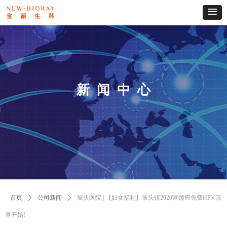
新 闻 中 心
首页
ꄲ
公司新闻
ꄲ
坡头医院 | 【妇女福利】坡头镇2020宫颈癌免费HPV筛
查开始!