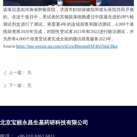
该项目是由河南省肿瘤医院，济源市妇幼保健院和坡头医院共同开展
的。在这个项目中，受试者的宫颈脱落细胞通过中国最先进的HPV检
测试剂盒进行了测试。将需要4年的连续筛查和随访测试，4,000个基
线筛查将2020年完成，对阳性受试者2021年和2022进行随访测试，并
为所有4,000个筛查受试者完成全面的随访筛查服务2023年。
S
ource
:
https://mp.weixin.qq.com/s/zGxwBmxms0AT4fcO4aLRkg
上一篇：
无
ꄴ
下一篇：
无
ꄲ
北京宝丽永昌生基药研科技有限公司
电话：
+86 010 8462 6811