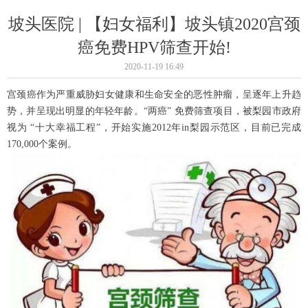
坡头医院 | 【妇女福利】坡头镇2020宫颈
癌免费HPV筛查开始!
2020-11-19
16:49
宫颈癌作为严重威胁妇女健康和生命安全的恶性肿瘤，呈逐年上升趋
势，并呈现出明显的
年轻
年龄。“两癌” 免费筛查项目，被梨园市政府
视为 “十大幸福工程”，开始实施2012年
in
梨园示范区，目前已完成
170,000个案例。